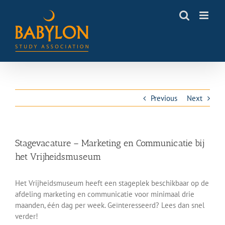
Skip
to
content
Previous
Next
Stagevacature – Marketing en Communicatie bij
het Vrijheidsmuseum
Het Vrijheidsmuseum heeft een stageplek beschikbaar op de
afdeling marketing en communicatie voor minimaal drie
maanden, één dag per week. Geïnteresseerd? Lees dan snel
verder!