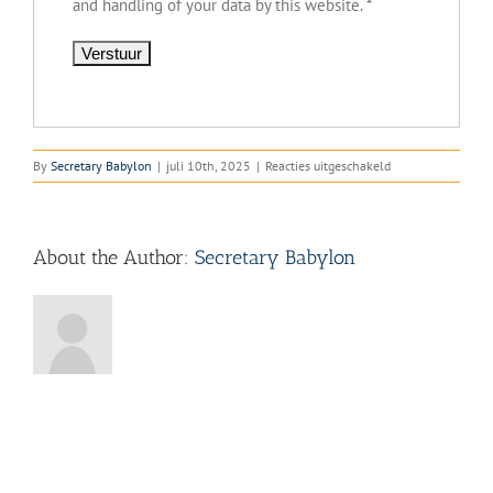
and handling of your data by this website.
*
voor
By
Secretary Babylon
|
juli 10th, 2025
|
Reacties uitgeschakeld
Stagevacature
–
Marketing
en
About the Author:
Secretary Babylon
Communicatie
bij
het
Vrijheidsmuseum