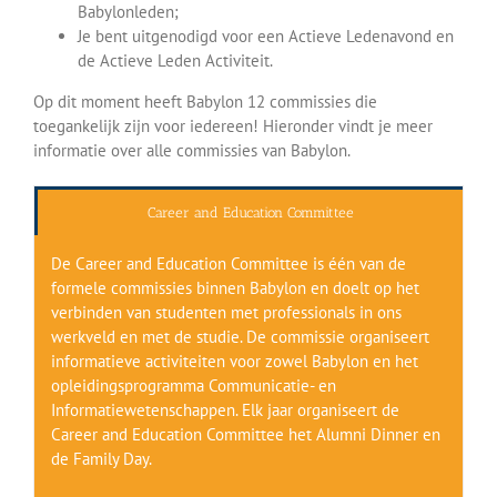
Babylonleden;
Je bent uitgenodigd voor een Actieve Ledenavond en
de Actieve Leden Activiteit.
Op dit moment heeft Babylon 12 commissies die
toegankelijk zijn voor iedereen! Hieronder vindt je meer
informatie over alle commissies van Babylon.
Career and Education Committee
De Career and Education Committee is één van de
formele commissies binnen Babylon en doelt op het
verbinden van studenten met professionals in ons
werkveld en met de studie. De commissie organiseert
informatieve activiteiten voor zowel Babylon en het
opleidingsprogramma Communicatie- en
Informatiewetenschappen. Elk jaar organiseert de
Career and Education Committee het Alumni Dinner en
de Family Day.