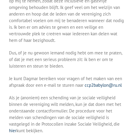
op mij te nemen, zodat deze inclusieve en gastvrije
omgeving behouden blijft. Ik geef veel om het welzijn van
anderen en hoop dat de leden van de vereniging zich
comfortabel voelen om mij te benaderen wanneer dat nodig
is. Ik ben er om advies te geven en een veilige en
vertrouwde plek te creëren waar iedereen kan delen wat
hem of haar bezighoudt.
Dus, of je nu gewoon iemand nodig hebt om mee te praten,
of dat je met een serieus probleem zit: ik ben er om te
luisteren en steun te bieden.
Je kunt Dagmar bereiken voor vragen of het maken van een
afspraak door een e-mail te sturen naar
ccp2babylon@ru.nl
Als je (anoniem) een schending van je sociale veiligheid
binnen de vereniging wilt melden, kun je dat doen met het
onderstaande contactformulier. De procedure voor het
melden van schendingen van de sociale veiligheid is
vastgelegd in de Protocollen inzake Sociale Veiligheid, die
hier
kunt bekijken.