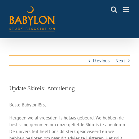
Skip
to
content
Previous
Next
Update Skireis: Annulering
Beste Babyloniërs,
Hetgeen we al vreesden, is helaas gebeurd. We hebben de
beslissing genomen om onze geliefde Skireis te annuleren.
De universiteit heeft ons dit sterk geadviseerd en we
hebben besloten om naar dit advies te luisteren. Het spijt