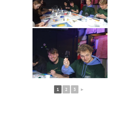
1
2
3
►