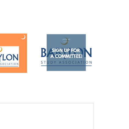
ld je aan voor een
commissie!