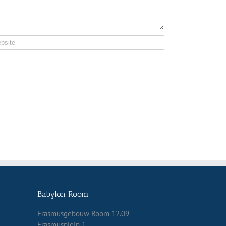
Babylon Room
Erasmusgebouw Room 12.09
Erasmusplein 1