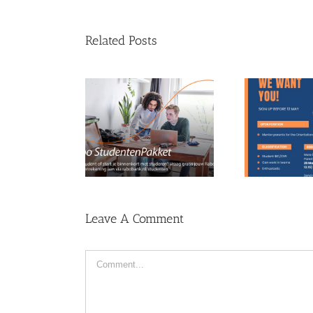
Related Posts
Op zoek naar Mentor
Mel
Rabobank
Ouders!
bestu
Leave A Comment
Comment