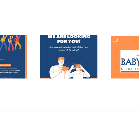
d je aan voor een
Me
Word nu lid!
ursjaar bij Babylon