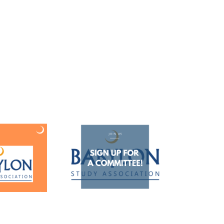
ld je aan voor een
commissie!