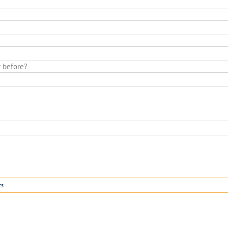
 before?
ts