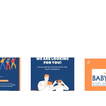
d je aan voor een
Me
Word nu lid!
ursjaar bij Babylon