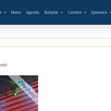
s
Home
Agenda
Babylon
Carrière
Sponsors
eek!