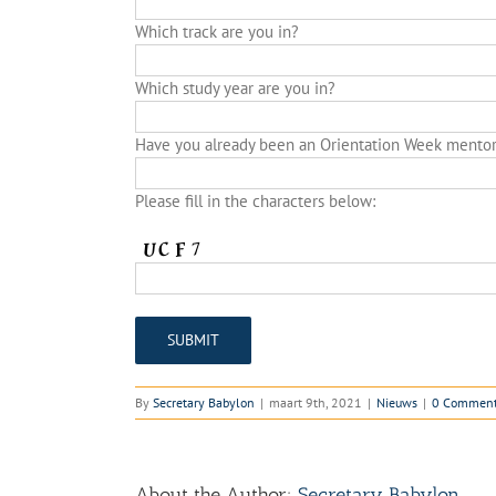
Which track are you in?
Which study year are you in?
Have you already been an Orientation Week mentor
Please fill in the characters below:
By
Secretary Babylon
|
maart 9th, 2021
|
Nieuws
|
0 Commen
About the Author:
Secretary Babylon