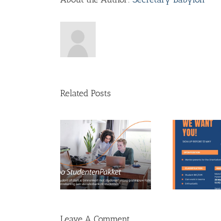
Related Posts
Op zoek naar Mentor
Mel
Rabobank
Ouders!
bestu
Leave A Comment