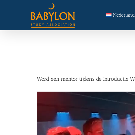
Skip
Search
to
for:
Nederland
content
Word een mentor tijdens de Introductie W
Videospeler