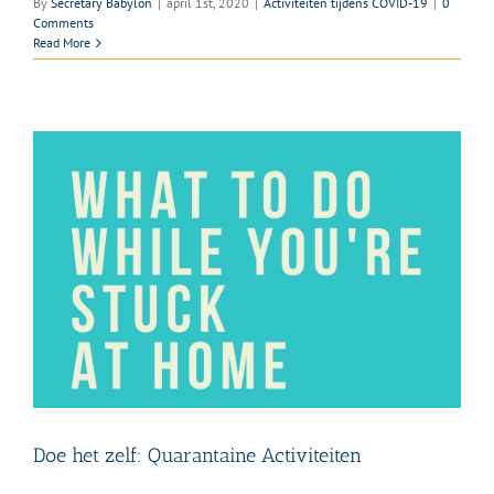
By
Secretary Babylon
|
april 1st, 2020
|
Activiteiten tijdens COVID-19
|
0
Comments
Read More
Doe het zelf: Quarantaine Activiteiten