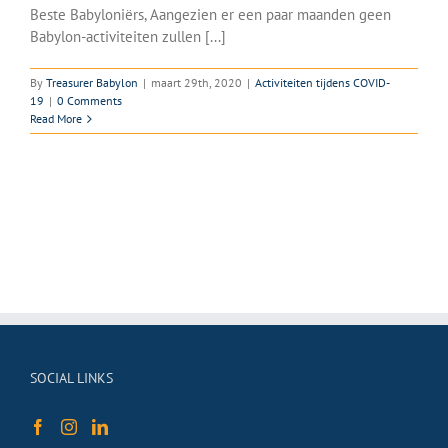
Beste Babyloniërs, Aangezien er een paar maanden geen
Babylon-activiteiten zullen [...]
By
Treasurer Babylon
|
maart 29th, 2020
|
Activiteiten tijdens COVID-
19
|
0 Comments
Read More
SOCIAL LINKS