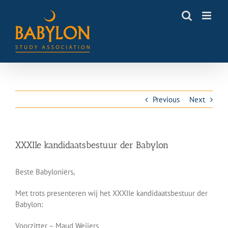
Skip
to
content
Previous
Next
XXXIIe kandidaatsbestuur der Babylon
Beste Babyloniërs,
Met trots presenteren wij het XXXIIe kandidaatsbestuur der
Babylon:
Voorzitter – Maud Weijers