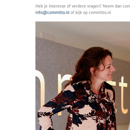
Heb je interesse of verdere vragen? Neem dan cont
info@committo.nl
of kijk op committo.nl