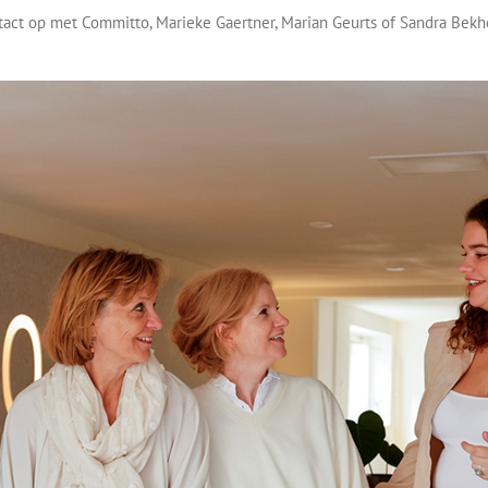
act op met Committo, Marieke Gaertner, Marian Geurts of Sandra Bekh