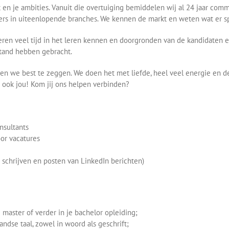
nt en je ambities. Vanuit die overtuiging bemiddelen wij al 24 jaar com
vers in uiteenlopende branches. We kennen de markt en weten wat er sp
teren veel tijd in het leren kennen en doorgronden van de kandidate
stand hebben gebracht.
en we best te zeggen. We doen het met liefde, heel veel energie en de
 ook jou! Kom jij ons helpen verbinden?
sultants
or vacatures
t schrijven en posten van LinkedIn berichten)
 master of verder in je bachelor opleiding;
dse taal, zowel in woord als geschrift;