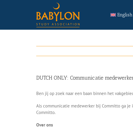
Skip
Search
to
for:
English
content
DUTCH ONLY: Communicatie medewerker
Ben jij op zoek naar een baan binnen het vakgebied
Als communicatie medewerker bij Committo ga je i
Committo.
Over ons