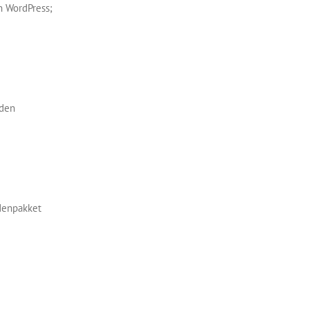
en WordPress;
eden
rdenpakket