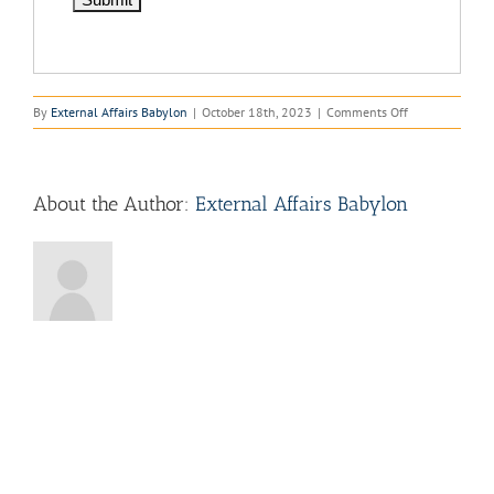
on
By
External Affairs Babylon
|
October 18th, 2023
|
Comments Off
Dutch
only:
trainee
Communicatiea
About the Author:
External Affairs Babylon
–
Loo
van
Eck
Communicatie