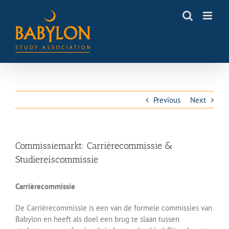
Skip
to
content
Previous
Next
Commissiemarkt: Carrièrecommissie &
Studiereiscommissie
Carrièrecommissie
De Carrièrecommissie is een van de formele commissies van
Babylon en heeft als doel een brug te slaan tussen