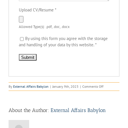
Upload CV/Resume
*
Allowed Type(s): .pdf, .doc, .docx
By using this form you agree with the storage
and handling of your data by this website.
*
on
By
External Affairs Babylon
|
January 9th, 2023
|
Comments Off
Dutch
Only:
Marketing
stagiair
About the Author:
External Affairs Babylon
Capsport