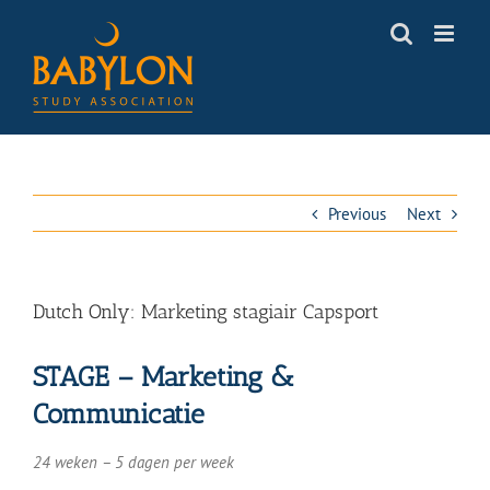
Skip
to
content
Previous
Next
Dutch Only: Marketing stagiair Capsport
STAGE – Marketing &
Communicatie
24 weken – 5 dagen per week